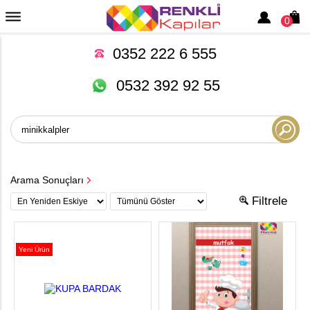
0
0352 222 6 555
0532 392 92 55
Arama Sonuçları
Filtrele
Yeni Ürün