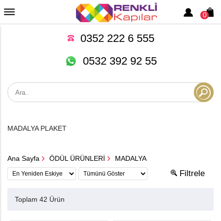
0
0352 222 6 555
0532 392 92 55
MADALYA PLAKET
Ana Sayfa
ÖDÜL ÜRÜNLERİ
MADALYA
Filtrele
Toplam 42 Ürün