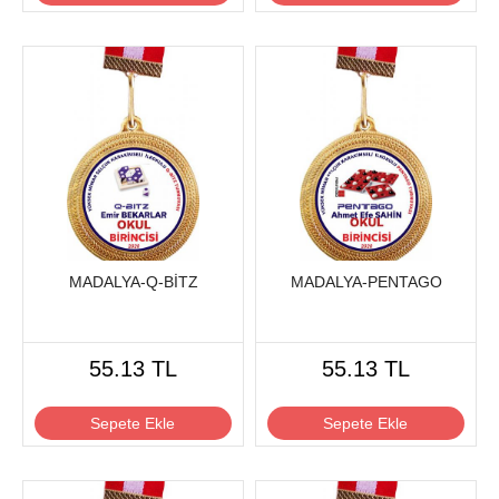
MADALYA-Q-BİTZ
MADALYA-PENTAGO
55.13 TL
55.13 TL
Sepete Ekle
Sepete Ekle