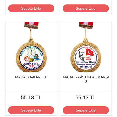
Sepete Ekle
Sepete Ekle
MADALYA-KARETE
MADALYA-İSTİKLAL MARŞI
3
55.13 TL
55.13 TL
Sepete Ekle
Sepete Ekle