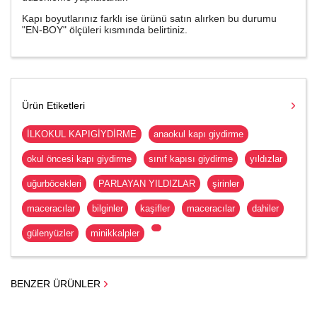
Kapı boyutlarınız farklı ise ürünü satın alırken bu durumu
"EN-BOY" ölçüleri kısmında belirtiniz.
Ürün Etiketleri
İLKOKUL KAPIGİYDİRME
anaokul kapı giydirme
okul öncesi kapı giydirme
sınıf kapısı giydirme
yıldızlar
uğurböcekleri
PARLAYAN YILDIZLAR
şirinler
maceracılar
bilginler
kaşifler
maceracılar
dahiler
gülenyüzler
minikkalpler
BENZER ÜRÜNLER