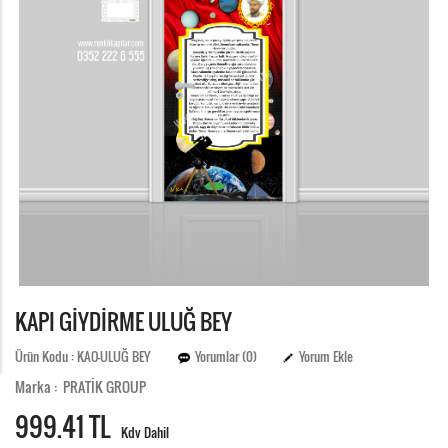
KAPI GİYDİRME ULUĞ BEY
Ürün Kodu : KAO-ULUĞ BEY
Yorumlar (0)
Yorum Ekle
Marka : PRATİK GROUP
999.
41 TL
Kdv Dahil