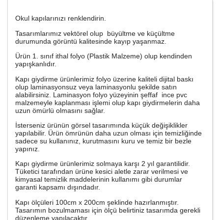
Okul kapılarınızı renklendirin.
Tasarımlarımız vektörel olup büyültme ve küçültme
durumunda görüntü kalitesinde kayıp yaşanmaz.
Ürün 1. sınıf ithal folyo (Plastik Malzeme) olup kendinden
yapışkanlıdır.
Kapı giydirme ürünlerimiz folyo üzerine kaliteli dijital baskı
olup laminasyonsuz veya laminasyonlu şekilde satın
alabilirsiniz. Laminasyon folyo yüzeyinin şeffaf ince pvc
malzemeyle kaplanması işlemi olup kapı giydirmelerin daha
uzun ömürlü olmasını sağlar.
İsterseniz ürünün görsel tasarımında küçük değişiklikler
yapılabilir. Ürün ömrünün daha uzun olması için temizliğinde
sadece su kullanınız, kurutmasını kuru ve temiz bir bezle
yapınız.
Kapı giydirme ürünlerimiz solmaya karşı 2 yıl garantilidir.
Tüketici tarafından ürüne kesici aletle zarar verilmesi ve
kimyasal temizlik maddelerinin kullanımı gibi durumlar
garanti kapsamı dışındadır.
Kapı ölçüleri 100cm x 200cm şeklinde hazırlanmıştır.
Tasarımın bozulmaması için ölçü belirtiniz tasarımda gerekli
düzenleme yapılacaktır.