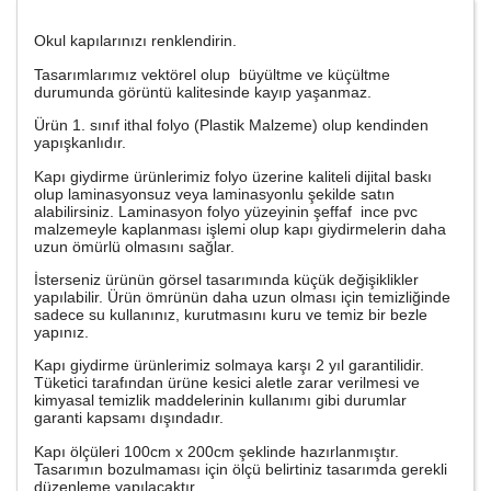
Okul kapılarınızı renklendirin.
Tasarımlarımız vektörel olup büyültme ve küçültme
durumunda görüntü kalitesinde kayıp yaşanmaz.
Ürün 1. sınıf ithal folyo (Plastik Malzeme) olup kendinden
yapışkanlıdır.
Kapı giydirme ürünlerimiz folyo üzerine kaliteli dijital baskı
olup laminasyonsuz veya laminasyonlu şekilde satın
alabilirsiniz. Laminasyon folyo yüzeyinin şeffaf ince pvc
malzemeyle kaplanması işlemi olup kapı giydirmelerin daha
uzun ömürlü olmasını sağlar.
İsterseniz ürünün görsel tasarımında küçük değişiklikler
yapılabilir. Ürün ömrünün daha uzun olması için temizliğinde
sadece su kullanınız, kurutmasını kuru ve temiz bir bezle
yapınız.
Kapı giydirme ürünlerimiz solmaya karşı 2 yıl garantilidir.
Tüketici tarafından ürüne kesici aletle zarar verilmesi ve
kimyasal temizlik maddelerinin kullanımı gibi durumlar
garanti kapsamı dışındadır.
Kapı ölçüleri 100cm x 200cm şeklinde hazırlanmıştır.
Tasarımın bozulmaması için ölçü belirtiniz tasarımda gerekli
düzenleme yapılacaktır.