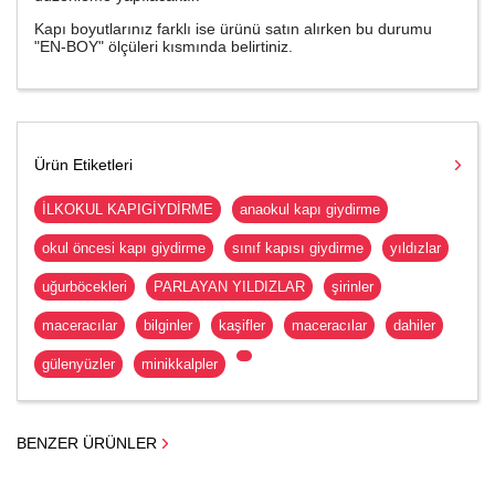
Kapı boyutlarınız farklı ise ürünü satın alırken bu durumu
"EN-BOY" ölçüleri kısmında belirtiniz.
Ürün Etiketleri
İLKOKUL KAPIGİYDİRME
anaokul kapı giydirme
okul öncesi kapı giydirme
sınıf kapısı giydirme
yıldızlar
uğurböcekleri
PARLAYAN YILDIZLAR
şirinler
maceracılar
bilginler
kaşifler
maceracılar
dahiler
gülenyüzler
minikkalpler
BENZER ÜRÜNLER