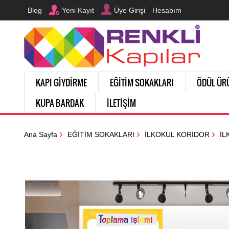
Blog
Yeni Kayıt
Üye Girişi
Hesabım
KAPI GİYDİRME
EĞİTİM SOKAKLARI
ÖDÜL ÜR
KUPA BARDAK
İLETİŞİM
Ana Sayfa
EĞİTİM SOKAKLARI
İLKOKUL KORİDOR
İL