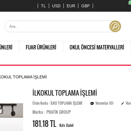
TL
USD
EUR
GBP
ÜNLERİ
FUAR ÜRÜNLERİ
OKUL ÖNCESİ MATERYALLERİ
KOKUL TOPLAMA İŞLEMİ
İLKOKUL TOPLAMA İŞLEMİ
Ürün Kodu : İLKO TOPLAMA İŞLEMİ
Yorumlar (0)
Yor
Marka : PRATİK GROUP
181.
18 TL
Kdv Dahil