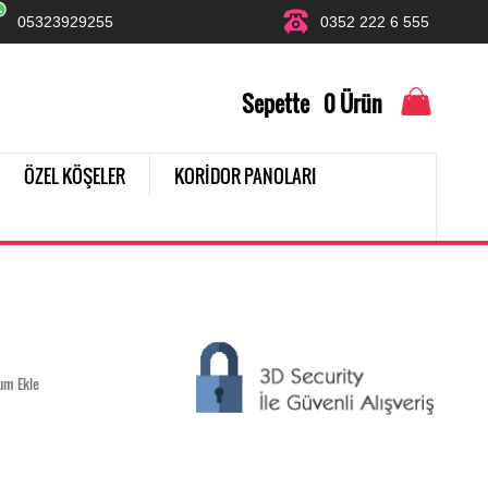
05323929255
0352 222 6 555
Sepette
0
Ürün
ÖZEL KÖŞELER
KORİDOR PANOLARI
um Ekle