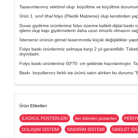
Tasarımlarımız vektörel olup büyültme ve küçültme durumun
Ürün 1. sınıf ithal folyo (Plastik Malzeme) olup kendinden yap
Duvar giydirme ürünlerimiz folyo üzerine kaliteli dijital bas
işlemi olup kapı giydirmelerin daha uzun ömürlü olmasını sağ
İsterseniz ürünün görsel tasarımında küçük değişiklikler yapı
Folyo baskı ürünlerimiz solmaya karşı 2 yıl garantilidir. Tüke
dışındadır.
Folyo baskı ürünlerimiz 50*70 cm şeklinde hazırlanmıştır. Ta
Baskı boyutlarınız farklı ise ürünü satın alırken bu durumu "E
Ürün Etiketleri
İLKOKUL POSTERLERİ
fen bilimleri posterleri
PERİY
DOLAŞIM SİSTEMİ
SİNDİRİM SİSTEMİ
İSKELET Sİ