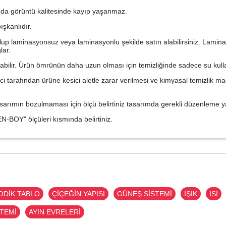
da görüntü kalitesinde kayıp yaşanmaz.
ışkanlıdır.
kı olup laminasyonsuz veya laminasyonlu şekilde satın alabilirsiniz. La
lar.
labilir. Ürün ömrünün daha uzun olması için temizliğinde sadece su kulla
tici tarafından ürüne kesici aletle zarar verilmesi ve kimyasal temizlik 
sarımın bozulmaması için ölçü belirtiniz tasarımda gerekli düzenleme ya
N-BOY" ölçüleri kısmında belirtiniz.
ODİK TABLO
ÇİÇEĞİN YAPISI
GÜNEŞ SİSTEMİ
IŞIK
ISI
STEMİ
AYIN EVRELERİ