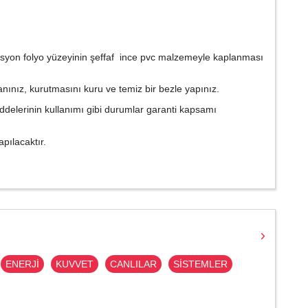
minasyon folyo yüzeyinin şeffaf ince pvc malzemeyle kaplanması
nınız, kurutmasını kuru ve temiz bir bezle yapınız.
maddelerinin kullanımı gibi durumlar garanti kapsamı
pılacaktır.
ENERJİ
KUVVET
CANLILAR
SİSTEMLER