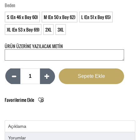
Beden
S (En 46 x Boy 60)
M (En 50 x Boy 62)
L (En 51 x Boy 65)
XL (En 53 x Boy 69)
2XL
3XL
ÜRÜN ÜZERİNE YAZILACAK METİN
Favorilerime Ekle
Açıklama
Yorumlar