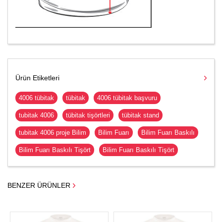
Ürün Etiketleri
4006 tübitak
tübitak
4006 tübitak başvuru
tubitak 4006
tübitak tişörtleri
tübitak stand
tubitak 4006 proje Bilim
Bilim Fuarı
Bilim Fuarı Baskılı
Bilim Fuarı Baskılı Tişört
Bilim Fuarı Baskılı Tişört
BENZER ÜRÜNLER