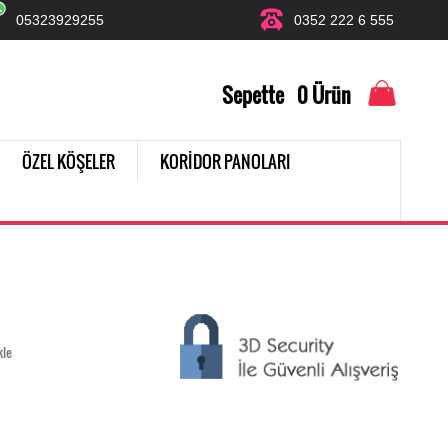
05323929255
0352 222 6 555
Sepette
0
Ürün
ÖZEL KÖŞELER
KORİDOR PANOLARI
kle