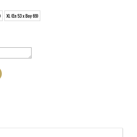
)
XL (En 53 x Boy 69)