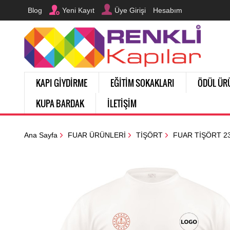
Blog
Yeni Kayıt
Üye Girişi
Hesabım
KAPI GİYDİRME
EĞİTİM SOKAKLARI
ÖDÜL ÜR
KUPA BARDAK
İLETİŞİM
Ana Sayfa
FUAR ÜRÜNLERİ
TİŞÖRT
FUAR TİŞÖRT 2