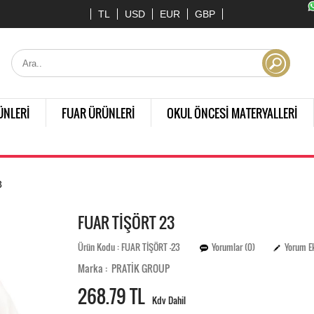
TL
USD
EUR
GBP
ÜNLERİ
FUAR ÜRÜNLERİ
OKUL ÖNCESİ MATERYALLERİ
3
FUAR TİŞÖRT 23
Ürün Kodu : FUAR TİŞÖRT -23
Yorumlar (0)
Yorum E
Marka : PRATİK GROUP
268.
79 TL
Kdv Dahil