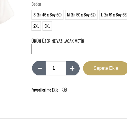
Beden
S (En 46 x Boy 60)
M (En 50 x Boy 62)
L (En 51 x Boy 65
2XL
3XL
ÜRÜN ÜZERİNE YAZILACAK METİN
Favorilerime Ekle