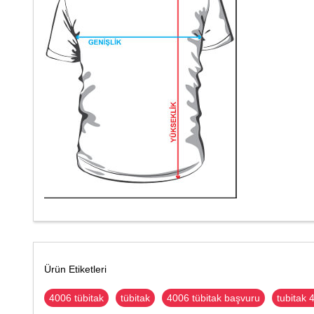
Ürün Etiketleri
4006 tübitak
tübitak
4006 tübitak başvuru
tubitak 