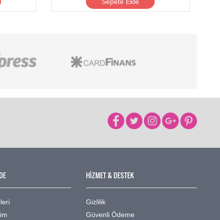
Sepete Ekle
DE
HİZMET & DESTEK
leri
Gizlilik
şim
Güvenli Ödeme