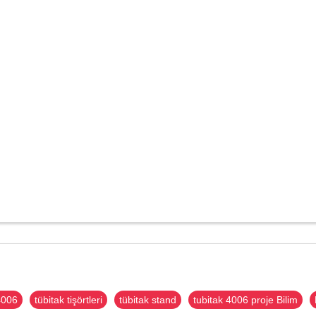
4006
tübitak tişörtleri
tübitak stand
tubitak 4006 proje Bilim