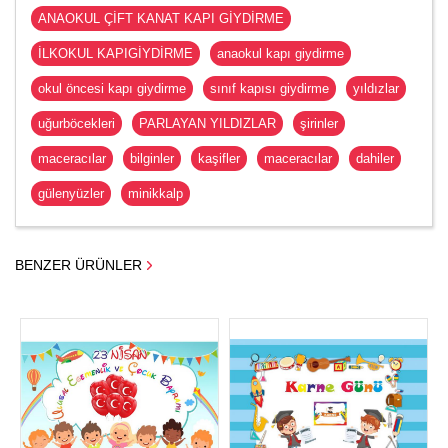
ANAOKUL ÇİFT KANAT KAPI GİYDİRME
İLKOKUL KAPIGİYDİRME
anaokul kapı giydirme
okul öncesi kapı giydirme
sınıf kapısı giydirme
yıldızlar
uğurböcekleri
PARLAYAN YILDIZLAR
şirinler
maceracılar
bilginler
kaşifler
maceracılar
dahiler
gülenyüzler
minikkalp
BENZER ÜRÜNLER