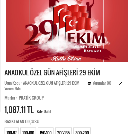
ANAOKUL ÖZEL GÜN AFİŞLERİ 29 EKİM
Ürün Kodu : ANAOKUL ÖZEL GÜN AFİŞLERİ 29 EKİM
Yorumlar (0)
Yorum Ekle
Marka : PRATİK GROUP
1,087.
11 TL
Kdv Dahil
BASKI ALAN ÖLÇÜSÜ
100-67
100-100
150-100
200-135
300-200